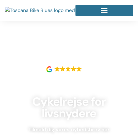
5.0
TOSCANA BIKE BLUES
Cykelrejse for
livsnydere
Tilmeld dig vores nyhedsbrev her