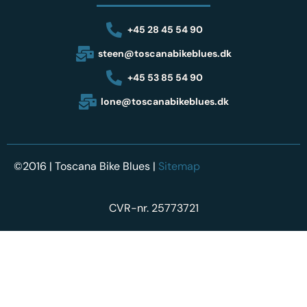
+45 28 45 54 90
steen@toscanabikeblues.dk
+45 53 85 54 90
lone@toscanabikeblues.dk
©2016 | Toscana Bike Blues |
Sitemap
CVR-nr. 25773721