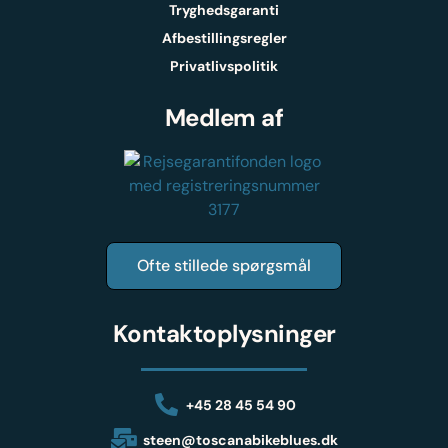
Tryghedsgaranti
Afbestillingsregler
Privatlivspolitik
Medlem af
Ofte stillede spørgsmål
Kontaktoplysninger
+45 28 45 54 90
steen@toscanabikeblues.dk