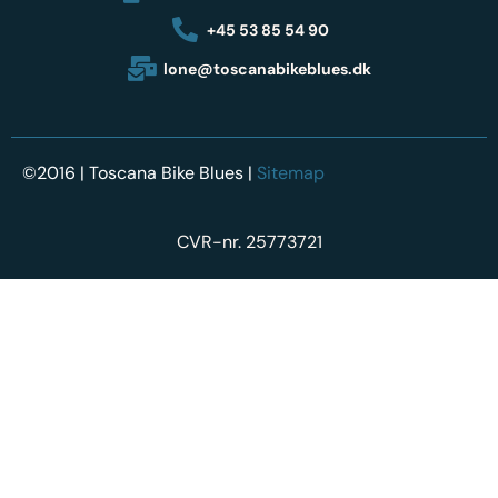
+45 53 85 54 90
lone@toscanabikeblues.dk
©2016 | Toscana Bike Blues |
Sitemap
CVR-nr. 25773721