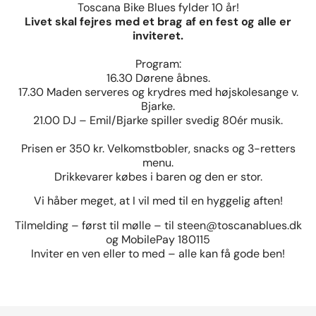
Toscana Bike Blues fylder 10 år!
Livet skal fejres med et brag af en fest og alle er
inviteret.
Program:
16.30 Dørene åbnes.
17.30 Maden serveres og krydres med højskolesange v.
Bjarke.
21.00 DJ – Emil/Bjarke spiller svedig 80ér musik.
Prisen er 350 kr. Velkomstbobler, snacks og 3-retters
menu.
Drikkevarer købes i baren og den er stor.
Vi håber meget, at I vil med til en hyggelig aften!
Tilmelding – først til mølle – til steen@toscanablues.dk
og MobilePay 180115
Inviter en ven eller to med – alle kan få gode ben!